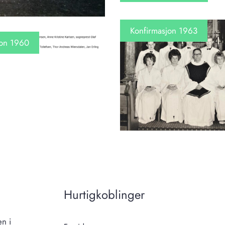
Konfirmasjon 1963
jon 1960
Hurtigkoblinger
n i