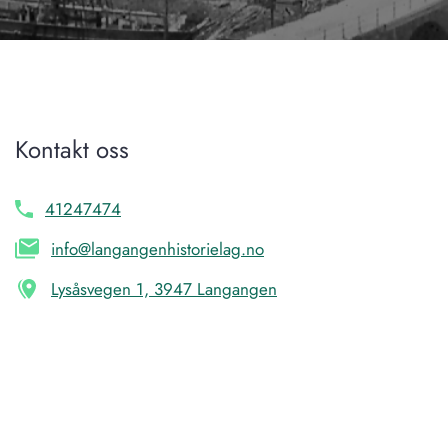
Kontakt oss
41247474
info@langangenhistorielag.no
Lysåsvegen 1, 3947 Langangen